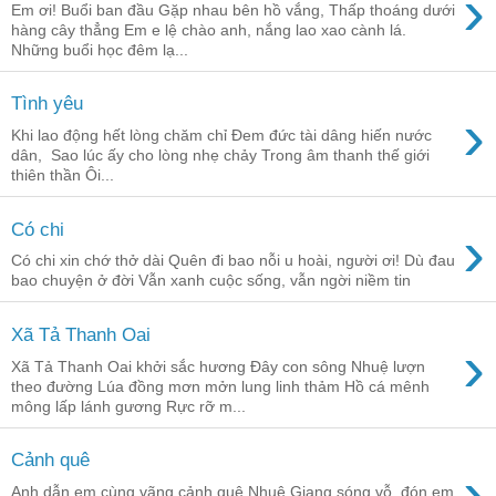
›
Em ơi! Buổi ban đầu Gặp nhau bên hồ vắng, Thấp thoáng dưới
hàng cây thẳng Em e lệ chào anh, nắng lao xao cành lá.
Những buổi học đêm lạ...
Tình yêu
›
Khi lao động hết lòng chăm chỉ Đem đức tài dâng hiến nước
dân, Sao lúc ấy cho lòng nhẹ chảy Trong âm thanh thế giới
thiên thần Ôi...
›
Có chi
Có chi xin chớ thở dài Quên đi bao nỗi u hoài, người ơi! Dù đau
bao chuyện ở đời Vẫn xanh cuộc sống, vẫn ngời niềm tin
Xã Tả Thanh Oai
›
Xã Tả Thanh Oai khởi sắc hương Đây con sông Nhuệ lượn
theo đường Lúa đồng mơn mởn lung linh thảm Hồ cá mênh
mông lấp lánh gương Rực rỡ m...
Cảnh quê
›
Anh dẫn em cùng vãng cảnh quê Nhuệ Giang sóng vỗ đón em