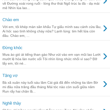
về Đường xoài rong ruổi - lòng thư thái Ngõ trúc la đà - dạ mải
mê Nhìn lúa lao...
Chào em
›
Với em, tôi khép màn sân khấu Tự giấu mình sau cánh cửa lầu,
Ai hỏi: sao tình không cháy nữa? Lạnh lùng: tim hết lửa còn
đâu. Chào em, ...
Đừng khóc
›
Mưa ào gió át tiếng than gào Như vút vào em vạn mũi lao Lướt
mướt lệ hòa làn nước xối Tôi nhìn lòng nhức nhối vì sao? Đỡ
lấy em, tôi né...
Tặng vợ
›
Bà xã xuân này tuổi sáu lăm Cái già đã đến những tia tăm Bờ
mi đâu nữa trăng đầu tháng Mái tóc nào còn suối giữa năm
Run rẩy hai chân lầ...
Nghề thày