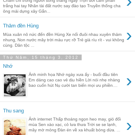
›
Chăm chỉ trồng người sống thẳng ngay Trọn đời cầm phấn
trắng hai tay Nhân tài đất nước say đào tạo Truyền thống cha
ông mải dựng xây Gắn...
Thăm đền Hùng
›
Mùa xuân nô nức đến đền Hùng Xe nối đuôi nhau xuyên thảm
nhung, Non nước mây trời màu rực rỡ Trẻ già ríu rít - vui không
cùng. Dân tộc ...
Thứ Năm, 15 tháng 3, 2012
Nhớ
›
Ảnh minh họa Nhớ ngày xưa ấy - buổi đầu tiên
Em dáng cao cao vẻ dịu hiền Lời nói nhẹ nhàng
bao cuốn hút Nụ cười tan biến mọi ưu phiền....
Thu sang
›
Ảnh internet Thấp thoáng ngọn heo may, gió đổi
mùa Sen xào xạc, cỏ lưa thưa Trời se se lạnh,
mây mờ mỏng Đàn én về xa khuất bóng dừa. ...